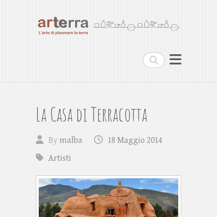
Arterra
L'arte di plasmare la terra
Cerca
La Casa di Terracotta
By
malba
18 Maggio 2014
Artisti